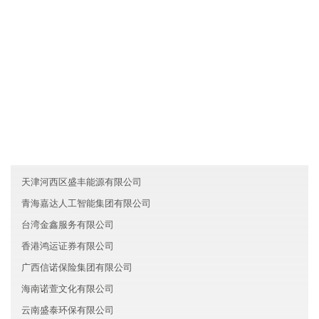
各业务员必须每月一次对客户进行走访，了解产品需求信息及客户
对产品的反映，并将情况及时反馈给河北金达保险有限公司。
友情链接
河南安阳源振贸易有限公司
江西润达科技有限公司
浙江杭州市泰达文化有限公司
天津河西区盛丰能源有限公司
青海嘉达人工智能集团有限公司
台湾金鑫服务有限公司
香港鸿运证券有限公司
广西信诺保险集团有限公司
海南诺萱文化有限公司
云南盛泰环保有限公司